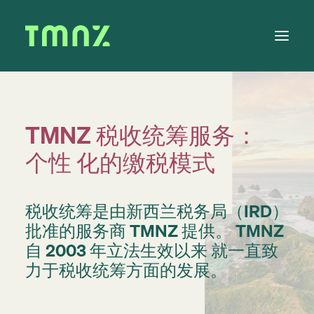
Solutions
TMNZ 税收统筹服务：
Learn
个性 化的缴税模式
About
Tax Calendar
税收统筹是由新西兰税务局（IRD）
Contact
批准的服务商 TMNZ 提供。 TMNZ
自 2003 年立法生效以来 就一直致
力于税收统筹方面的发展。
Log in