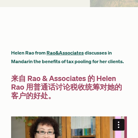
Get started
Search
Helen Rao from
Rao&Associates
discusses in
Mandarin the benefits of tax pooling for her clients.
来自 Rao & Associates 的 Helen
Rao 用普通话讨论税收统筹对她的
客户的好处。